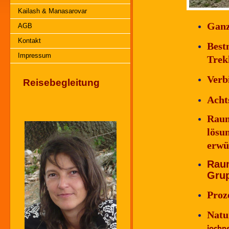
Kailash & Manasarovar
Ganz
AGB
Kontakt
Best
Impressum
Trek
Verb
Reisebegleitung
Acht
Raum
lösu
erwü
Rau
Gru
Proz
Nat