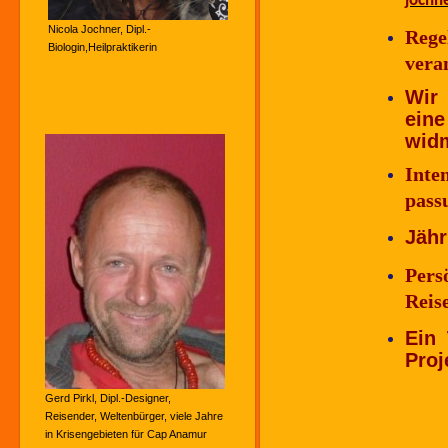
jochn
Nicola Jochner, Dipl.-
Reg
Biologin,Heilpraktikerin
vera
Wir 
ein
widm
Inte
pass
Jähr
Pers
Reis
Ein 
Proj
Gerd Pirkl, Dipl.-Designer,
Reisender, Weltenbürger, viele Jahre
in Krisengebieten für Cap Anamur