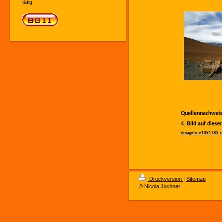
tätig
Quellennachwe
4. Bild auf diese
rimagefree1091783-
Druckversion
|
Sitemap
© Nicola Jochner